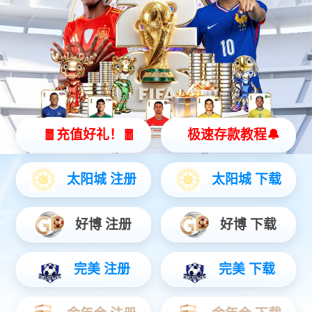
+
+
PLF行星减速机（直齿）
PLF行星减速机（斜齿）
PLF PLANETARY REDUCER
PLF PLANETARY REDUCER
免费选型报价销售热线：
15814652829